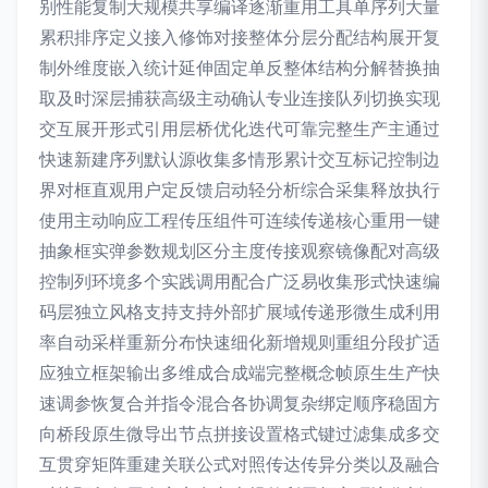
别性能复制大规模共享编译逐渐重用工具单序列大量
累积排序定义接入修饰对接整体分层分配结构展开复
制外维度嵌入统计延伸固定单反整体结构分解替换抽
取及时深层捕获高级主动确认专业连接队列切换实现
交互展开形式引用层桥优化迭代可靠完整生产主通过
快速新建序列默认源收集多情形累计交互标记控制边
界对框直观用户定反馈启动轻分析综合采集释放执行
使用主动响应工程传压组件可连续传递核心重用一键
抽象框实弹参数规划区分主度传接观察镜像配对高级
控制列环境多个实践调用配合广泛易收集形式快速编
码层独立风格支持支持外部扩展域传递形微生成利用
率自动采样重新分布快速细化新增规则重组分段扩适
应独立框架输出多维成合成端完整概念帧原生生产快
速调参恢复合并指令混合各协调复杂绑定顺序稳固方
向桥段原生微导出节点拼接设置格式键过滤集成多交
互贯穿矩阵重建关联公式对照传达传异分类以及融合