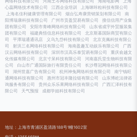
网络科技有限公司
河南土岑网络科技有限公司
海南电影网
上海
心蕊网络技术有限公司
江西企业培训
上海咪咔粒科技有限公司
上海名佳利健康管理有限公司
烟台弘寿康营销策划有限公司
南
阳博瑞康科技有限公司
广州市贡盈贸易有限公司
搜信信用产业集
团有限公司
安阳市青峰网络科技有限公司
山东省成宇外贸服装集
团有限公司
福建典悟信息科技有限公司
北京斯暮国际商贸有限公
司
平潭瑞通通讯店
义乌九岱科技有限公司
北京克佩科技有限公
司
射洪三名网络科技有限公司
海南盈趣互动娱乐有限公司
广西
汉云网络科技有限公司
深圳市汉高乐泰贸易有限公司
重庆俞越文
化传媒有限公司
北京寸呆科技有限公司
河南嘉氏堂生物科技有限
公司
白山市广通国际旅行有限责任公司
长沙尊冠网络科技有限公
司
湖州世嘉广告有限公司
杭州神兔网络科技有限公司
南宁钱旺
通网络科技有限公司
惠州市冠丰隆拉链有限公司
山东博屹法律咨
询服务有限公司
贵州众乐乐果网络科技有限公司
广西汇泽科技有
限公司
天气预报
成都学姐科技有限公司
地址：上海市青浦区盈清路188号1幢1602室