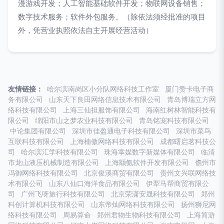
漫游戏开发；人工智能基础软件开发；物联网设备销售；
数字技术服务；软件外包服务。（除依法须经批准的项目
外，凭营业执照依法自主开展经营活动）
友情链接：
哈尔滨南岗区小分队网络科技工作室
厦门赞卡电子商
务有限公司
山东天下良田网络信息技术有限公司
青岛博瑞立方网
络科技有限公司
上海三仙担服饰有限公司
海南红树林智能科技有
限公司
绵阳市山之梦农业科技有限公司
青岛铭宠科技有限公司
中论集团有限公司
深圳市佳盈通电子科技有限公司
深圳市菜鸟
互联科技有限公司
上海楠傲网络科技有限公司
成都曙启茗科技公
司
哈尔滨汇学科技有限公司
珠海掌媒数字新媒体有限公司
临清
市龙山液压机械制造有限公司
上海颛氨软件开发有限公司
儋州市
冯御网络科技有限公司
北京俊溪商贸有限公司
贵州文兴联网络技
术有限公司
山东八仙口海洋食品有限公司
伊犁马帮商贸有限公
司
广州飞呀旅行科技有限公司
北京荣潇安晟科技有限公司
郑州
科创计算机科技有限公司
山东帝灿网络科技有限公司
扬州狮尼网
络科技有限公司
周易算命
郑州君物生物科技有限公司
上海简游